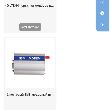
4G LTE 64 порта пул модемов для массовых смс для сети 4G США
Jetzt anfragen
1 портовый SMS-модемный пул